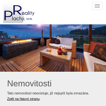
Navi
Nemovitosti
Tato nemovitost neexistuje, již nejspíš byla smazána.
Zpět na hlavní stranu
.