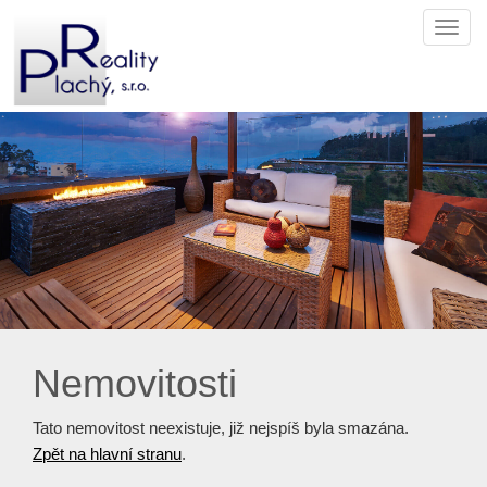
Navi
Nemovitosti
Tato nemovitost neexistuje, již nejspíš byla smazána.
Zpět na hlavní stranu
.